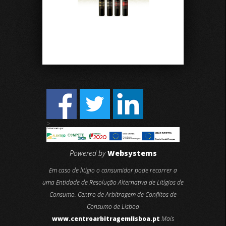
>
Powered by
Websystems
Em caso de litígio o consumidor pode recorrer a
uma Entidade de Resolução Alternativa de Litígios de
Consumo. Centro de Arbitragem de Conflitos de
Consumo de Lisboa
www.centroarbitragemlisboa.pt
Mais