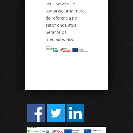
seus serviços e
tornar-se uma marca
de referência no
setor onde atua,
perante os
mercados-alvo.
>