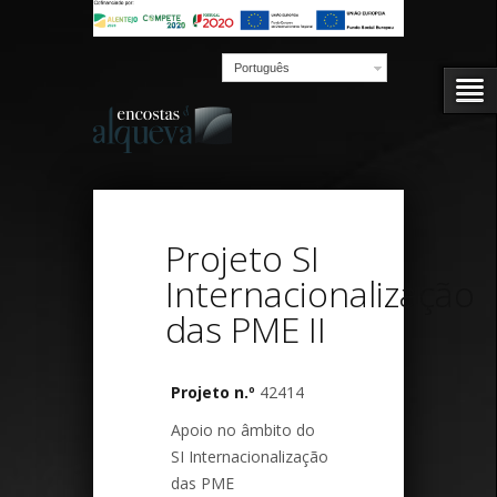
Português
Projeto SI
Internacionalização
das PME II
Projeto n.º
42414
Apoio no âmbito do
SI Internacionalização
das PME