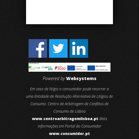
>
Powered by
Websystems
Em caso de litígio o consumidor pode recorrer a
uma Entidade de Resolução Alternativa de Litígios de
Consumo. Centro de Arbitragem de Conflitos de
Consumo de Lisboa
www.centroarbitragemlisboa.pt
Mais
informações em Portal do Consumidor
www.consumidor.pt