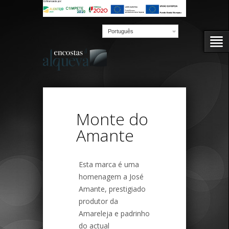
Português
Monte do
Amante
Esta marca é uma
homenagem a José
Amante, prestigiado
produtor da
Amareleja e padrinho
do actual