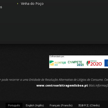
Vinha do Poço
as
or pode recorrer a uma Entidade de Resolução Alternativa de Litígios de Consumo. C
www.centroarbitragemlisboa.pt
Mais informaç
Português
English
(
Inglês
)
Français
(
Francês
)
简体中文
(
Chinês
)