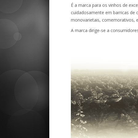
É a marca para os vinhos de exce
cuidadosamente em barricas de c
monovarietais, comemorativos, es
A marca dirige-se a consumidores