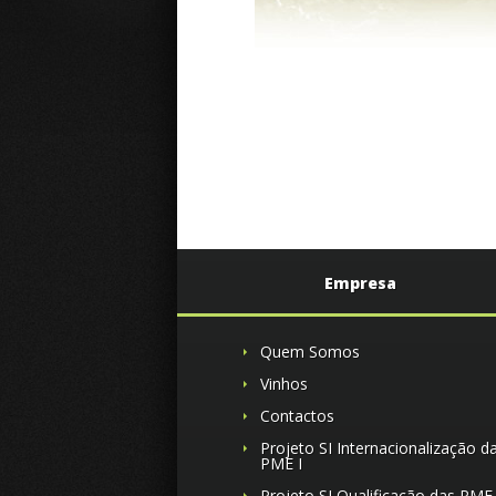
Empresa
Quem Somos
Vinhos
Contactos
Projeto SI Internacionalização d
PME I
Projeto SI Qualificação das PME