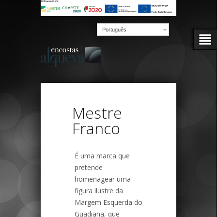
Português
Mestre
Franco
É uma marca que
pretende
homenagear uma
figura ilustre da
Margem Esquerda do
Guadiana, que