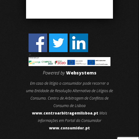
>
Powered by
Websystems
Em caso de litígio o consumidor pode recorrer a
uma Entidade de Resolução Alternativa de Litígios de
Consumo. Centro de Arbitragem de Conflitos de
Consumo de Lisboa
www.centroarbitragemlisboa.pt
Mais
informações em Portal do Consumidor
www.consumidor.pt